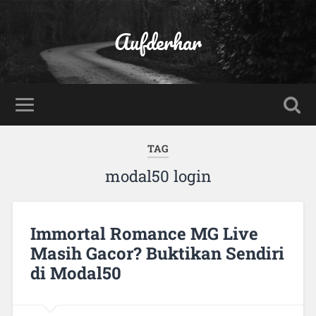
Aufderhar
TAG
modal50 login
Immortal Romance MG Live
Masih Gacor? Buktikan Sendiri
di Modal50