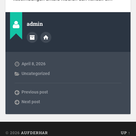
admin
April 8, 2026
Uncategorized
Previous post
Next post
© 2026
AUFDERHAR
UP ↑