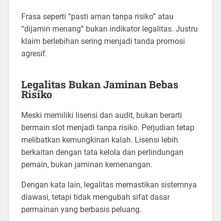
Frasa seperti “pasti aman tanpa risiko” atau
“dijamin menang” bukan indikator legalitas. Justru
klaim berlebihan sering menjadi tanda promosi
agresif.
Legalitas Bukan Jaminan Bebas
Risiko
Meski memiliki lisensi dan audit, bukan berarti
bermain slot menjadi tanpa risiko. Perjudian tetap
melibatkan kemungkinan kalah. Lisensi lebih
berkaitan dengan tata kelola dan perlindungan
pemain, bukan jaminan kemenangan.
Dengan kata lain, legalitas memastikan sistemnya
diawasi, tetapi tidak mengubah sifat dasar
permainan yang berbasis peluang.