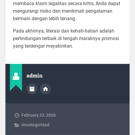
membaca klaim legalitas secara kritis, Anda dapat
mengurangi risiko dan menikmati pengalaman
bermain dengan lebih tenang.
Pada akhirnya, literasi dan kehati-hatian adalah
perlindungan terbaik di tengah maraknya promosi
yang terdengar meyakinkan.
admin
February 23, 2026
Uncategorized