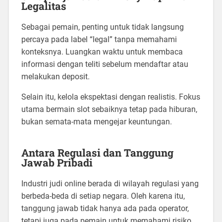
Legalitas
Sebagai pemain, penting untuk tidak langsung
percaya pada label “legal” tanpa memahami
konteksnya. Luangkan waktu untuk membaca
informasi dengan teliti sebelum mendaftar atau
melakukan deposit.
Selain itu, kelola ekspektasi dengan realistis. Fokus
utama bermain slot sebaiknya tetap pada hiburan,
bukan semata-mata mengejar keuntungan.
Antara Regulasi dan Tanggung
Jawab Pribadi
Industri judi online berada di wilayah regulasi yang
berbeda-beda di setiap negara. Oleh karena itu,
tanggung jawab tidak hanya ada pada operator,
tetapi juga pada pemain untuk memahami risiko