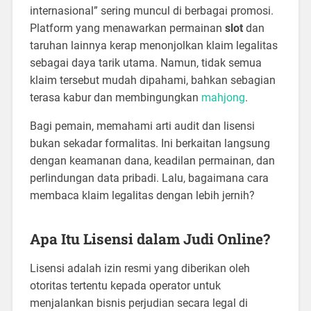
internasional” sering muncul di berbagai promosi.
Platform yang menawarkan permainan
slot
dan
taruhan lainnya kerap menonjolkan klaim legalitas
sebagai daya tarik utama. Namun, tidak semua
klaim tersebut mudah dipahami, bahkan sebagian
terasa kabur dan membingungkan
mahjong
.
Bagi pemain, memahami arti audit dan lisensi
bukan sekadar formalitas. Ini berkaitan langsung
dengan keamanan dana, keadilan permainan, dan
perlindungan data pribadi. Lalu, bagaimana cara
membaca klaim legalitas dengan lebih jernih?
Apa Itu Lisensi dalam Judi Online?
Lisensi adalah izin resmi yang diberikan oleh
otoritas tertentu kepada operator untuk
menjalankan bisnis perjudian secara legal di