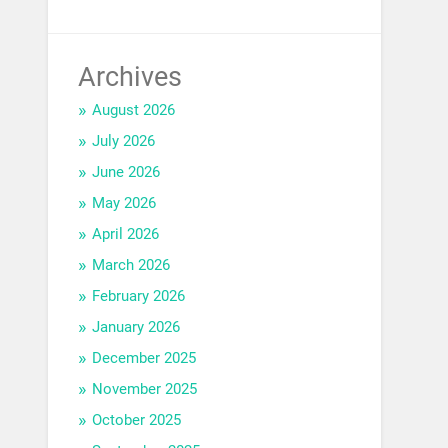
Archives
August 2026
July 2026
June 2026
May 2026
April 2026
March 2026
February 2026
January 2026
December 2025
November 2025
October 2025