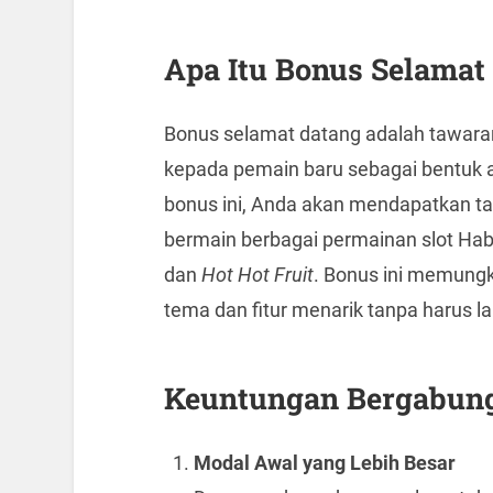
Apa Itu Bonus Selamat
Bonus selamat datang adalah tawara
kepada pemain baru sebagai bentuk a
bonus ini, Anda akan mendapatkan t
bermain berbagai permainan slot Hab
dan
Hot Hot Fruit
.
Bonus ini memungk
tema dan fitur menarik tanpa harus 
Keuntungan Bergabun
Modal Awal yang Lebih Besar