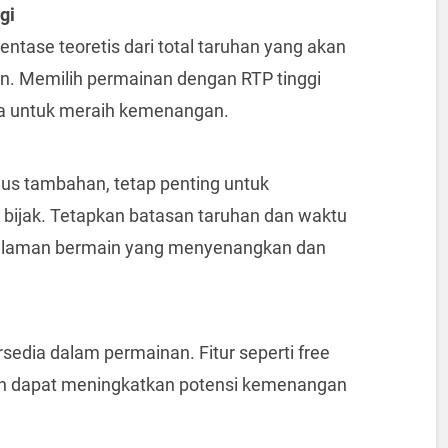
gi
entase teoretis dari total taruhan yang akan
n.
Memilih permainan dengan RTP tinggi
a untuk meraih kemenangan.
s tambahan, tetap penting untuk
bijak.
Tetapkan batasan taruhan dan waktu
alaman bermain yang menyenangkan dan
tersedia dalam permainan.
Fitur seperti free
n dapat meningkatkan potensi kemenangan