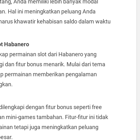
ang, Anda memiliki lebih banyak modal
n. Hal ini meningkatkan peluang Anda
arus khawatir kehabisan saldo dalam waktu
ot Habanero
ap permainan slot dari Habanero yang
ggi dan fitur bonus menarik. Mulai dari tema
tiap permainan memberikan pengalaman
gkan.
lengkapi dengan fitur bonus seperti free
mini-games tambahan. Fitur-fitur ini tidak
nan tetapi juga meningkatkan peluang
esar.