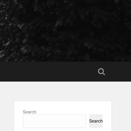
Search
Search