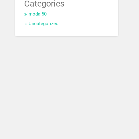
Categories
modal50
Uncategorized