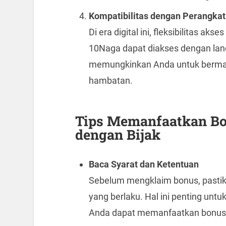
Kompatibilitas dengan Perangkat
Di era digital ini, fleksibilitas ak
10Naga dapat diakses dengan lanc
memungkinkan Anda untuk bermain
hambatan.
Tips Memanfaatkan Bo
dengan Bijak
Baca Syarat dan Ketentuan
Sebelum mengklaim bonus, pasti
yang berlaku.
Hal ini penting un
Anda dapat memanfaatkan bonus