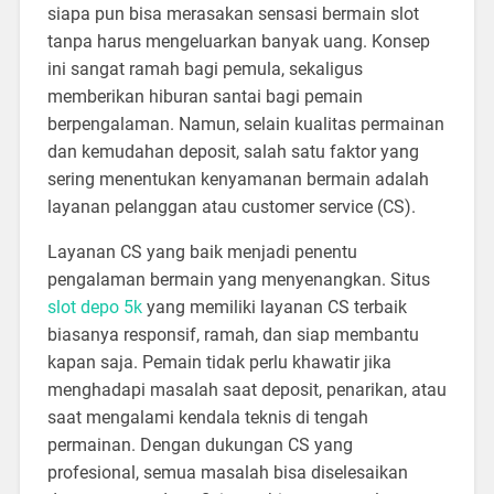
siapa pun bisa merasakan sensasi bermain slot
tanpa harus mengeluarkan banyak uang. Konsep
ini sangat ramah bagi pemula, sekaligus
memberikan hiburan santai bagi pemain
berpengalaman. Namun, selain kualitas permainan
dan kemudahan deposit, salah satu faktor yang
sering menentukan kenyamanan bermain adalah
layanan pelanggan atau customer service (CS).
Layanan CS yang baik menjadi penentu
pengalaman bermain yang menyenangkan. Situs
slot depo 5k
yang memiliki layanan CS terbaik
biasanya responsif, ramah, dan siap membantu
kapan saja. Pemain tidak perlu khawatir jika
menghadapi masalah saat deposit, penarikan, atau
saat mengalami kendala teknis di tengah
permainan. Dengan dukungan CS yang
profesional, semua masalah bisa diselesaikan