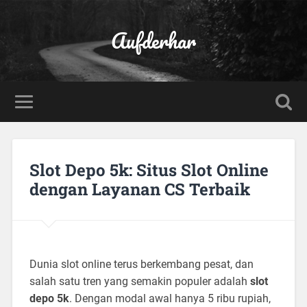
Aufderhar
Slot Depo 5k: Situs Slot Online
dengan Layanan CS Terbaik
Dunia slot online terus berkembang pesat, dan
salah satu tren yang semakin populer adalah
slot
depo 5k
. Dengan modal awal hanya 5 ribu rupiah,