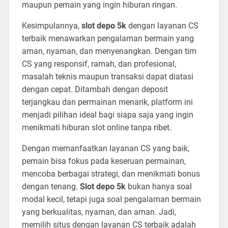
maupun pemain yang ingin hiburan ringan.
Kesimpulannya,
slot depo 5k
dengan layanan CS
terbaik menawarkan pengalaman bermain yang
aman, nyaman, dan menyenangkan. Dengan tim
CS yang responsif, ramah, dan profesional,
masalah teknis maupun transaksi dapat diatasi
dengan cepat. Ditambah dengan deposit
terjangkau dan permainan menarik, platform ini
menjadi pilihan ideal bagi siapa saja yang ingin
menikmati hiburan slot online tanpa ribet.
Dengan memanfaatkan layanan CS yang baik,
pemain bisa fokus pada keseruan permainan,
mencoba berbagai strategi, dan menikmati bonus
dengan tenang.
Slot depo 5k
bukan hanya soal
modal kecil, tetapi juga soal pengalaman bermain
yang berkualitas, nyaman, dan aman. Jadi,
memilih situs dengan layanan CS terbaik adalah