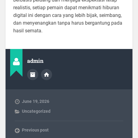
realistis, setiap pemain dapat menikmati hiburan
digital ini dengan cara yang lebih bijak, seimbang,
dan menyenangkan tanpa harus bergantung pada
hasil semata.
admin
June 19, 2026
Uncategorized
Previous post