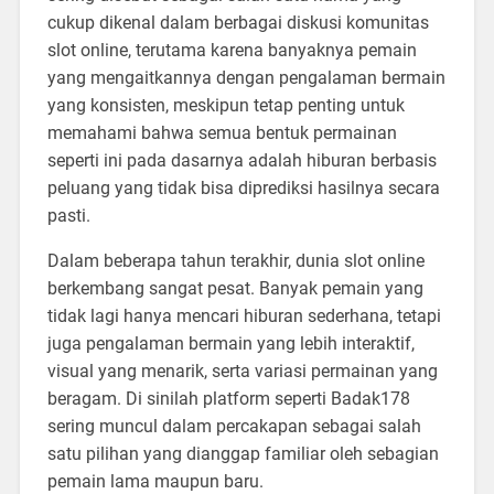
cukup dikenal dalam berbagai diskusi komunitas
slot online, terutama karena banyaknya pemain
yang mengaitkannya dengan pengalaman bermain
yang konsisten, meskipun tetap penting untuk
memahami bahwa semua bentuk permainan
seperti ini pada dasarnya adalah hiburan berbasis
peluang yang tidak bisa diprediksi hasilnya secara
pasti.
Dalam beberapa tahun terakhir, dunia slot online
berkembang sangat pesat. Banyak pemain yang
tidak lagi hanya mencari hiburan sederhana, tetapi
juga pengalaman bermain yang lebih interaktif,
visual yang menarik, serta variasi permainan yang
beragam. Di sinilah platform seperti Badak178
sering muncul dalam percakapan sebagai salah
satu pilihan yang dianggap familiar oleh sebagian
pemain lama maupun baru.