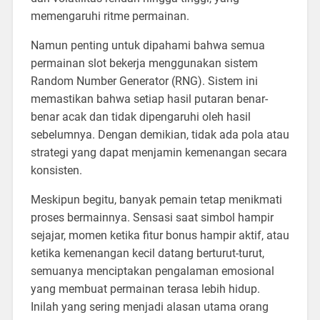
memengaruhi ritme permainan.
Namun penting untuk dipahami bahwa semua
permainan slot bekerja menggunakan sistem
Random Number Generator (RNG). Sistem ini
memastikan bahwa setiap hasil putaran benar-
benar acak dan tidak dipengaruhi oleh hasil
sebelumnya. Dengan demikian, tidak ada pola atau
strategi yang dapat menjamin kemenangan secara
konsisten.
Meskipun begitu, banyak pemain tetap menikmati
proses bermainnya. Sensasi saat simbol hampir
sejajar, momen ketika fitur bonus hampir aktif, atau
ketika kemenangan kecil datang berturut-turut,
semuanya menciptakan pengalaman emosional
yang membuat permainan terasa lebih hidup.
Inilah yang sering menjadi alasan utama orang