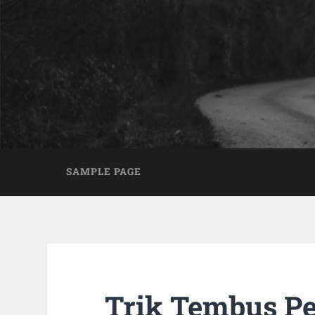
SAMPLE PAGE
Trik Tembus Pe