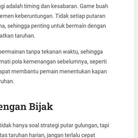
nggi adalah timing dan kesabaran. Game buah
i elemen keberuntungan. Tidak setiap putaran
a, sehingga penting untuk bermain dengan
atkan taruhan.
 permainan tanpa tekanan waktu, sehingga
gamati pola kemenangan sebelumnya, seperti
r, dapat membantu pemain menentukan kapan
ruhan.
engan Bijak
dak hanya soal strategi putar gulungan, tapi
as taruhan harian, jangan terlalu cepat