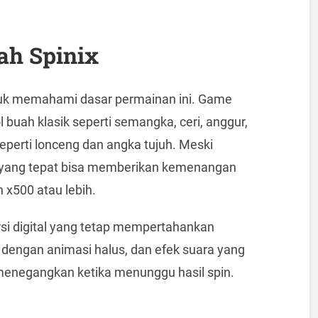
h Spinix
tuk memahami dasar permainan ini. Game
 buah klasik seperti semangka, ceri, anggur,
eperti lonceng dan angka tujuh. Meski
l yang tepat bisa memberikan kemenangan
 x500 atau lebih.
rsi digital yang tetap mempertahankan
r dengan animasi halus, dan efek suara yang
negangkan ketika menunggu hasil spin.