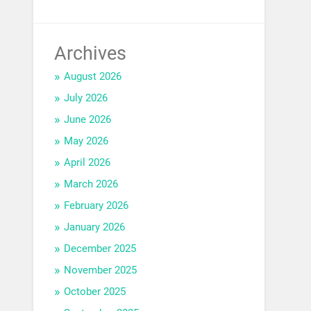
Archives
August 2026
July 2026
June 2026
May 2026
April 2026
March 2026
February 2026
January 2026
December 2025
November 2025
October 2025