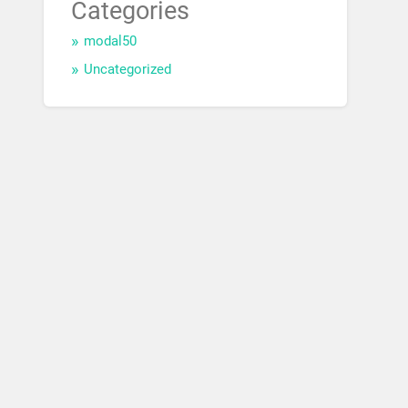
Categories
modal50
Uncategorized