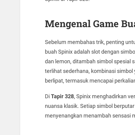
Mengenal Game Bua
Sebelum membahas trik, penting un
buah Spinix adalah slot dengan simbol
dan lemon, ditambah simbol spesial s
terlihat sederhana, kombinasi simbo
berlipat, termasuk mencapai perkalian
Di
Tapir 328
, Spinix menghadirkan ve
nuansa klasik. Setiap simbol berputa
menyenangkan menambah sensasi me