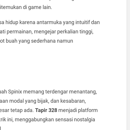
itemukan di game lain.
asa hidup karena antarmuka yang intuitif dan
ti permainan, mengejar perkalian tinggi,
slot buah yang sederhana namun
uah Spinix memang terdengar menantang,
laan modal yang bijak, dan kesabaran,
sar tetap ada.
Tapir 328
menjadi platform
trik ini, menggabungkan sensasi nostalgia
.