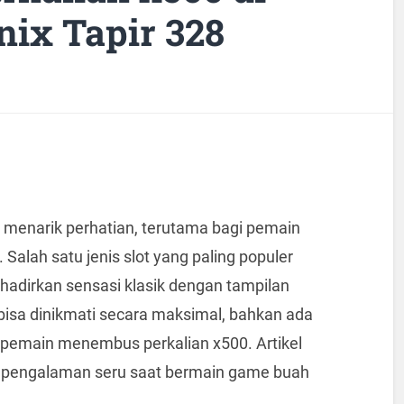
ix Tapir 328
 menarik perhatian, terutama bagi pemain
Salah satu jenis slot yang paling populer
hadirkan sensasi klasik dengan tampilan
 bisa dinikmati secara maksimal, bahkan ada
u pemain menembus perkalian x500. Artikel
an pengalaman seru saat bermain game buah