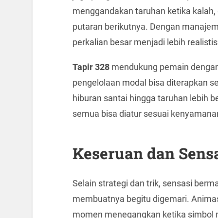
menggandakan taruhan ketika kalah
putaran berikutnya. Dengan manajem
perkalian besar menjadi lebih realis
Tapir 328
mendukung pemain dengan op
pengelolaan modal bisa diterapkan se
hiburan santai hingga taruhan lebih 
semua bisa diatur sesuai kenyamana
Keseruan dan Sens
Selain strategi dan trik, sensasi ber
membuatnya begitu digemari. Animasi 
momen menegangkan ketika simbol 