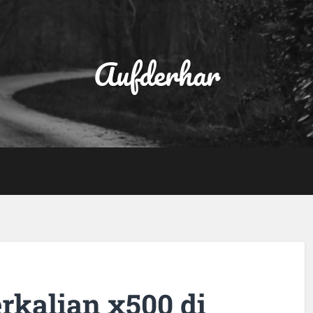
Aufderhar
rkalian x500 di